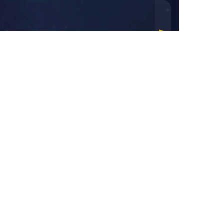
公司动态
中标信息
现场案例
技术交流
避雷器带电测试仪（红河供电局）中
提供者： 来源： 时间：2019-07-02