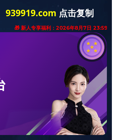
首页
公司概况
开云球赛_开
成功案例
云(中国)
开云球赛_开云(中国
焦公司实时动态，发布力兴集团最新